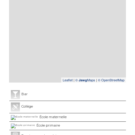
Leaflet
|
©
Maps
|
© OpenStreetMap
Jawg
Bar
Collège
École maternelle
École primaire